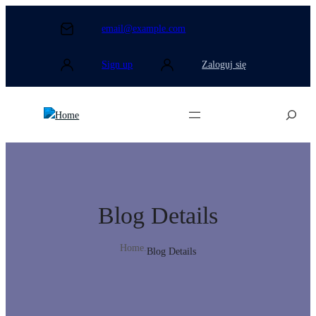
Przejdź
do
email@example.com
treści
Sign up
Zaloguj się
Search
Blog Details
Home
.
Blog Details