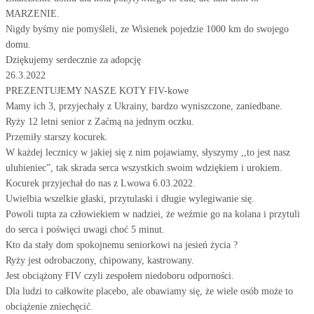
MARZENIE.
Nigdy byśmy nie pomyśleli, ze Wisienek pojedzie 1000 km do swojego
domu.
Dziękujemy serdecznie za adopcję
26.3.2022
PREZENTUJEMY NASZE KOTY FIV-kowe
Mamy ich 3, przyjechały z Ukrainy, bardzo wyniszczone, zaniedbane.
Ryży 12 letni senior z Zaćmą na jednym oczku.
Przemiły starszy kocurek.
W każdej lecznicy w jakiej się z nim pojawiamy, słyszymy ,,to jest nasz
ulubieniec”, tak skrada serca wszystkich swoim wdziękiem i urokiem.
Kocurek przyjechał do nas z Lwowa 6.03.2022.
Uwielbia wszelkie głaski, przytulaski i długie wylegiwanie się.
Powoli tupta za człowiekiem w nadziei, że weźmie go na kolana i przytuli
do serca i poświęci uwagi choć 5 minut.
Kto da stały dom spokojnemu seniorkowi na jesień życia ?
Ryży jest odrobaczony, chipowany, kastrowany.
Jest obciążony FIV czyli zespołem niedoboru odporności.
Dla ludzi to całkowite placebo, ale obawiamy się, że wiele osób może to
obciążenie zniechęcić.