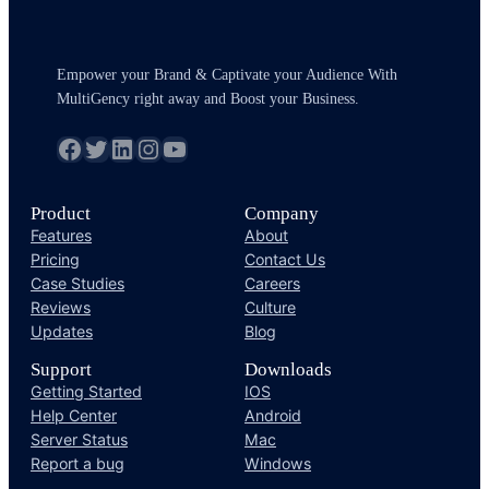
Empower your Brand & Captivate your Audience With
MultiGency right away and Boost your Business.
fb
Twitter
LinkedIn
Instagram
YouTube
Product
Company
Features
About
Pricing
Contact Us
Case Studies
Careers
Reviews
Culture
Updates
Blog
Support
Downloads
Getting Started
IOS
Help Center
Android
Server Status
Mac
Report a bug
Windows