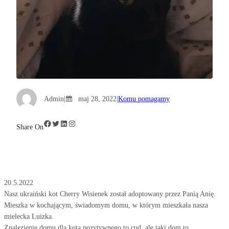
Admin
|
maj 28, 2022
|
Komu pomagamy
Facebook
Twitter
LinkedIn
Instagram
Share On
20.5.2022
Nasz ukraiński kot Cherry Wisienek został adoptowany przez Panią Anię.
Mieszka w kochającym, świadomym domu, w którym mieszkała nasza
mielecka Luizka.
Znalezienie domu dla kota pozytywnego to cud, ale taki dom to