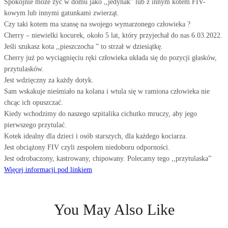
Spokojnie może żyć w domu jako ,,jedynak” lub z innym kotem FIV-
kowym lub innymi gatunkami zwierząt.
Czy taki kotem ma szansę na swojego wymarzonego człowieka ?
Cherry – niewielki kocurek, około 5 lat, który przyjechał do nas 6.03.2022.
Jeśli szukasz kota ,,pieszczocha ” to strzał w dziesiątkę.
Cherry już po wyciągnięciu ręki człowieka układa się do pozycji głasków,
przytulasków.
Jest wdzięczny za każdy dotyk.
Sam wskakuje nieśmiało na kolana i wtula się w ramiona człowieka nie
chcąc ich opuszczać.
Kiedy wchodzimy do naszego szpitalika cichutko mruczy, aby jego
pierwszego przytulać.
Kotek idealny dla dzieci i osób starszych, dla każdego kociarza.
Jest obciążony FIV czyli zespołem niedoboru odporności.
Jest odrobaczony, kastrowany, chipowany. Polecamy tego ,,przytulaska”
Więcej informacji pod linkiem
You May Also Like