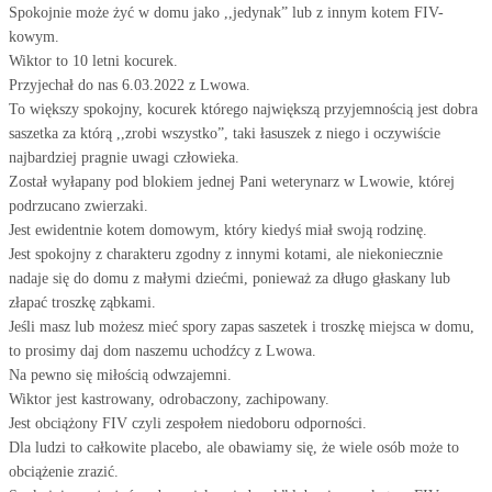
Spokojnie może żyć w domu jako ,,jedynak” lub z innym kotem FIV-
kowym.
Wiktor to 10 letni kocurek.
Przyjechał do nas 6.03.2022 z Lwowa.
To większy spokojny, kocurek którego największą przyjemnością jest dobra
saszetka za którą ,,zrobi wszystko”, taki łasuszek z niego i oczywiście
najbardziej pragnie uwagi człowieka.
Został wyłapany pod blokiem jednej Pani weterynarz w Lwowie, której
podrzucano zwierzaki.
Jest ewidentnie kotem domowym, który kiedyś miał swoją rodzinę.
Jest spokojny z charakteru zgodny z innymi kotami, ale niekoniecznie
nadaje się do domu z małymi dziećmi, ponieważ za długo głaskany lub
złapać troszkę ząbkami.
Jeśli masz lub możesz mieć spory zapas saszetek i troszkę miejsca w domu,
to prosimy daj dom naszemu uchodźcy z Lwowa.
Na pewno się miłością odwzajemni.
Wiktor jest kastrowany, odrobaczony, zachipowany.
Jest obciążony FIV czyli zespołem niedoboru odporności.
Dla ludzi to całkowite placebo, ale obawiamy się, że wiele osób może to
obciążenie zrazić.