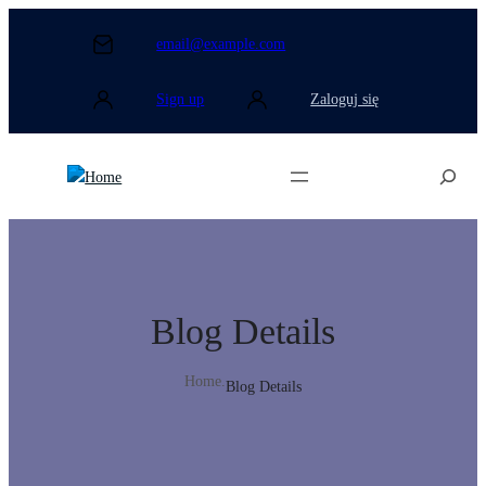
Przejdź
do
email@example.com
treści
Sign up
Zaloguj się
Search
Blog Details
Home
.
Blog Details